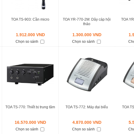
TOA TS-903: Cần micro
TOA YR-770-2M: Dây cáp hội
TOA YR
thảo
1.912.000 VND
1.300.000 VND
1.
Chọn so sánh
Chọn so sánh
Ch
TOA TS-770: Thiết bị trung tâm
TOA TS-772: Máy đại biểu
TOA TS
16.570.000 VND
4.870.000 VND
5.
Chọn so sánh
Chọn so sánh
Ch