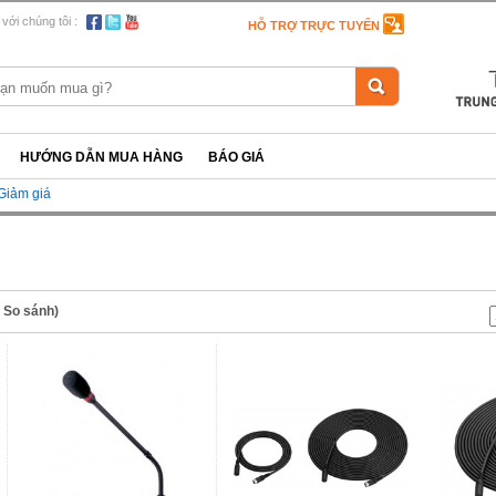
 với chúng tôi :
HỖ TRỢ TRỰC TUYẾN
HƯỚNG DẪN MUA HÀNG
BÁO GIÁ
Giảm giá
n So sánh)