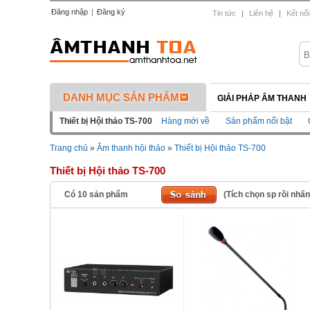
Đăng nhập
|
Đăng ký
Tin tức
|
Liên hệ
|
Kết nối
DANH MỤC SẢN PHẨM
GIẢI PHÁP ÂM THANH
Thiết bị Hội thảo TS-700
Hàng mới về
Sản phẩm nổi bật
Trang chủ
»
Âm thanh hội thảo
»
Thiết bị Hội thảo TS-700
Thiết bị Hội thảo TS-700
Có
10
sản phẩm
(Tích chọn sp rồi nhấ