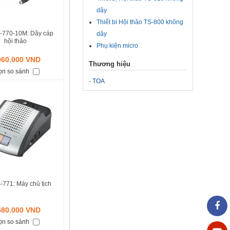
dây
Thiết bi Hội thảo TS-800 không
-770-10M: Dây cáp
dây
hội thảo
Phụ kiện micro
960.000 VND
Thương hiệu
ọn so sánh
-
TOA
-771: Máy chủ tịch
580.000 VND
ọn so sánh