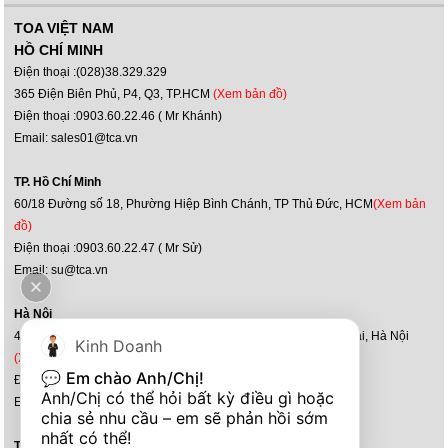
TOA VIỆT NAM
HỒ CHÍ MINH
Điện thoại :(028)38.329.329
365 Điện Biên Phủ, P4, Q3, TP.HCM
(Xem bản đồ)
Điện thoại :0903.60.22.46 ( Mr Khánh)
Email: sales01@tca.vn
TP. Hồ Chí Minh
60/18 Đường số 18, Phường Hiệp Bình Chánh, TP Thủ Đức, HCM
(Xem bản
đồ)
Điện thoại :0903.60.22.47 ( Mr Sử)
Email: su@tca.vn
Hà Nội
47-51, Louis XI, kđt mới Hoàng Văn Thụ, P.Yên Sở, Q.Hoàng Mai, Hà Nội
Kinh Doanh
(Xem bản đồ)
💬 
Em chào Anh/Chị!
Điện thoại : (024) 36 36 60 60 - 0902.188.722
Anh/Chị có thể hỏi bất kỳ điều gì hoặc 
Email: kd@tca.vn
chia sẻ nhu cầu – em sẽ phản hồi sớm 
nhất có thể!
TP. Hà Nội (DEMO hệ thống)