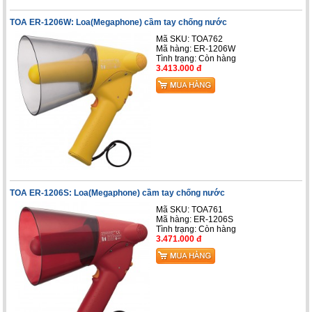
TOA ER-1206W: Loa(Megaphone) cầm tay chống nước
Mã SKU: TOA762
Mã hàng: ER-1206W
Tình trạng:
Còn hàng
3.413.000 đ
TOA ER-1206S: Loa(Megaphone) cầm tay chống nước
Mã SKU: TOA761
Mã hàng: ER-1206S
Tình trạng:
Còn hàng
3.471.000 đ