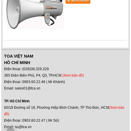
TOA VIỆT NAM
HỒ CHÍ MINH
Điện thoại :(028)38.329.329
365 Điện Biên Phủ, P4, Q3, TP.HCM
(Xem bản đồ)
Điện thoại :0903.60.22.46 ( Mr Khánh)
Email: sales01@tca.vn
TP. Hồ Chí Minh
60/18 Đường số 18, Phường Hiệp Bình Chánh, TP Thủ Đức, HCM
(Xem bản
đồ)
Điện thoại :0903.60.22.47 ( Mr Sử)
Email: su@tca.vn