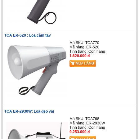
TOA ER-520 : Loa cầm tay
Mã SKU: TOA770
Mã hàng: ER-520
Tình trạng:
Còn hàng
1.620.000 đ
TOA ER-2930W: Loa đeo vai
Mã SKU: TOA768
Mã hàng: ER-2930W
Tình trạng:
Còn hàng
9.253.000 đ