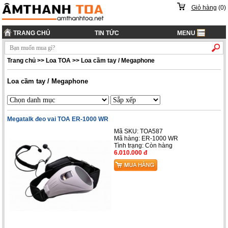
Giỏ hàng
(
0
)
TRANG CHỦ
TIN TỨC
MENU
Trang chủ
>>
Loa TOA
>>
Loa cầm tay / Megaphone
Loa cầm tay / Megaphone
Megatalk đeo vai TOA ER-1000 WR
Mã SKU: TOA587
Mã hàng: ER-1000 WR
Tình trạng:
Còn hàng
6.010.000 đ