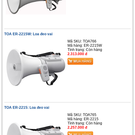
TOA ER-2215W: Loa đeo vai
Mã SKU: TOA766
Mã hàng: ER-2215W
Tình trạng:
Còn hàng
2.313.000 đ
TOA ER-2215: Loa đeo vai
Mã SKU: TOA765
Mã hàng: ER-2215
Tình trạng:
Còn hàng
2.257.000 đ