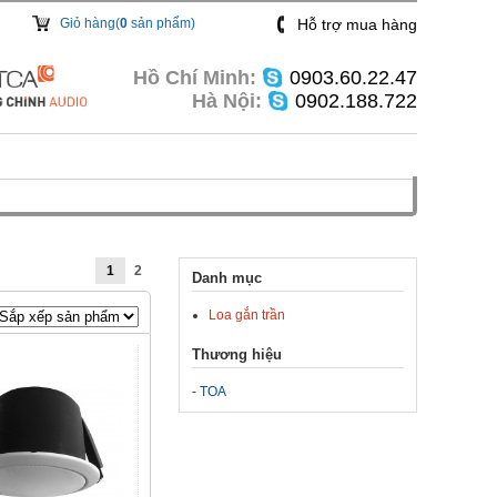
Giỏ hàng(
0
sản phẩm)
Hỗ trợ mua hàng
Hồ Chí Minh:
0903.60.22.47
Hà Nội:
0902.188.722
1
2
Danh mục
Loa gắn trần
Thương hiệu
-
TOA