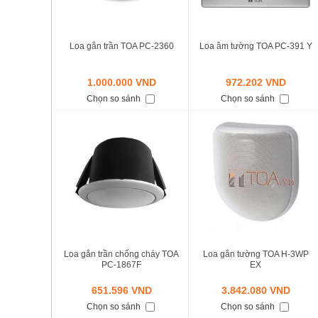
Loa gắn trần TOA PC-2360
Loa âm tường TOA PC-391 Y
1.000.000 VND
972.202 VND
Chọn so sánh
Chọn so sánh
Loa gắn trần chống cháy TOA
Loa gắn tường TOA H-3WP
PC-1867F
EX
651.596 VND
3.842.080 VND
Chọn so sánh
Chọn so sánh