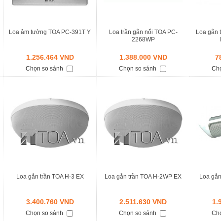
Loa âm tường TOA PC-391T Y
Loa trần gắn nổi TOA PC-
Loa gắn 
2268WP
1.256.464 VND
1.388.000 VND
7
Chọn so sánh
Chọn so sánh
Ch
Loa gắn trần TOA H-3 EX
Loa gắn trần TOA H-2WP EX
Loa gắn
3.400.760 VND
2.511.630 VND
1.
Chọn so sánh
Chọn so sánh
Ch