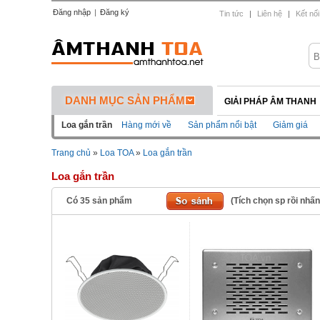
Đăng nhập
|
Đăng ký
Tin tức
|
Liên hệ
|
Kết nối
DANH MỤC SẢN PHẨM
GIẢI PHÁP ÂM THANH
Loa gắn trần
Hàng mới về
Sản phẩm nổi bật
Giảm giá
Trang chủ
»
Loa TOA
»
Loa gắn trần
Loa gắn trần
Có
35
sản phẩm
(Tích chọn sp rồi nhấ