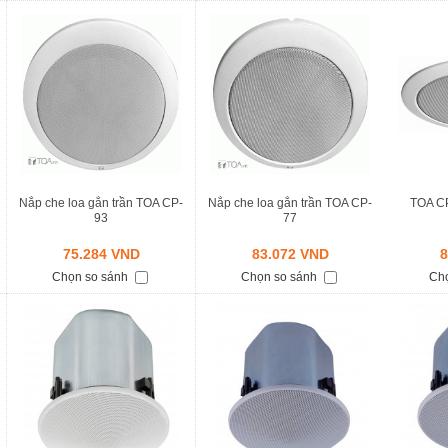
Nắp che loa gắn trần TOA CP-
Nắp che loa gắn trần TOA CP-
TOA CP
93
77
75.284 VND
83.072 VND
8
Chọn so sánh
Chọn so sánh
Ch