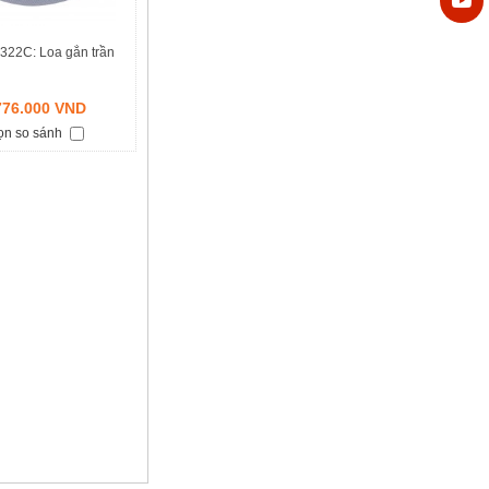
322C: Loa gắn trần
776.000 VND
ọn so sánh