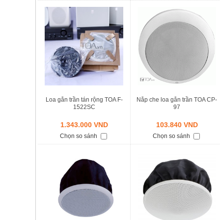
Loa gắn trần tán rộng TOA F-
Nắp che loa gắn trần TOA CP-
1522SC
97
1.343.000 VND
103.840 VND
Chọn so sánh
Chọn so sánh