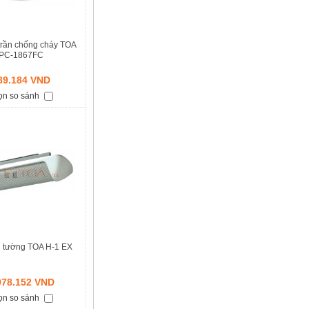
trần chống cháy TOA
PC-1867FC
89.184 VND
ọn so sánh
 tường TOA H-1 EX
978.152 VND
ọn so sánh