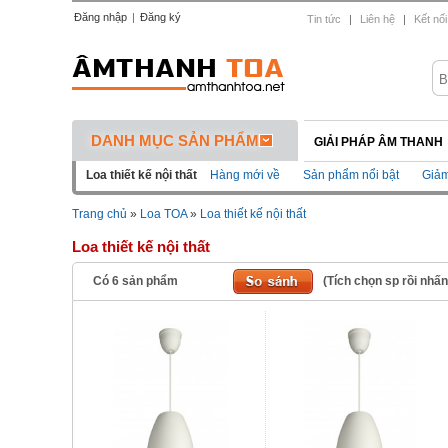
Đăng nhập
|
Đăng ký
Tin tức
|
Liên hệ
|
Kết nối
DANH MỤC SẢN PHẨM
GIẢI PHÁP ÂM THANH
Loa thiết kế nội thất
Hàng mới về
Sản phẩm nổi bật
Giảm
Trang chủ
»
Loa TOA
»
Loa thiết kế nội thất
Loa thiết kế nội thất
Có
6
sản phẩm
(Tích chọn sp rồi nhấ