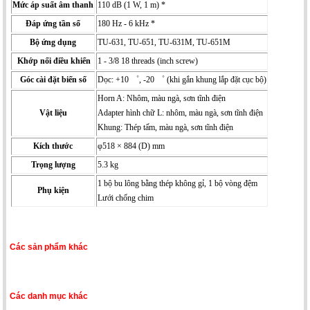
Mức áp suất âm thanh
110 dB (1 W, 1 m) *
Đáp ứng tần số
180 Hz - 6 kHz *
Bộ ứng dụng
TU-631, TU-651, TU-631M, TU-651M
Khớp nối điều khiển
1 - 3/8 18 threads (inch screw)
Góc cài đặt biến số
Dọc: +10 ゜, -20 ゜ (khi gắn khung lắp đặt cục bộ)
Horn A: Nhôm, màu ngà, sơn tĩnh điện
Vật liệu
Adapter hình chữ L: nhôm, màu ngà, sơn tĩnh điện
Khung: Thép tấm, màu ngà, sơn tĩnh điện
Kích thước
φ518 × 884 (D) mm
Trọng lượng
5.3 kg
1 bộ bu lông bằng thép không gỉ, 1 bộ vòng đệm
Phụ kiện
Lưới chống chim
Các sản phẩm khác
Các danh mục khác