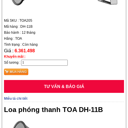
Mã SKU : TOA205
Mã hàng : DH-11B
Bảo hành : 12 tháng
Hãng : TOA
Tình trạng : Còn hàng
Giá :
6.361.498
Khuyến mãi :
Số lương :
TƯ VẤN & BÁO GIÁ
Miêu tả chi tiết
Loa phóng thanh TOA DH-11B