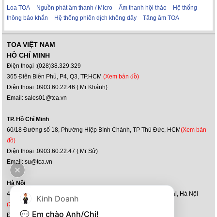
Loa TOA
Nguồn phát âm thanh / Micro
Âm thanh hội thảo
Hệ thống
thông báo khẩn
Hệ thống phiên dịch không dây
Tăng âm TOA
TOA VIỆT NAM
HỒ CHÍ MINH
Điện thoại :(028)38.329.329
365 Điện Biên Phủ, P4, Q3, TP.HCM
(Xem bản đồ)
Điện thoại :0903.60.22.46 ( Mr Khánh)
Email: sales01@tca.vn
TP. Hồ Chí Minh
60/18 Đường số 18, Phường Hiệp Bình Chánh, TP Thủ Đức, HCM
(Xem bản
đồ)
Điện thoại :0903.60.22.47 ( Mr Sử)
Email: su@tca.vn
Hà Nội
47-51, Louis XI, kđt mới Hoàng Văn Thụ, P.Yên Sở, Q.Hoàng Mai, Hà Nội
Kinh Doanh
(Xem bản đồ)
💬 
Em chào Anh/Chị!
Điện thoại : (024) 36 36 60 60 - 0902.188.722