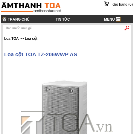
Giỏ hàng
(
0
)
TRANG CHỦ
TIN TỨC
MENU
Loa TOA
>>
Loa cột
Loa cột TOA TZ-206WWP AS