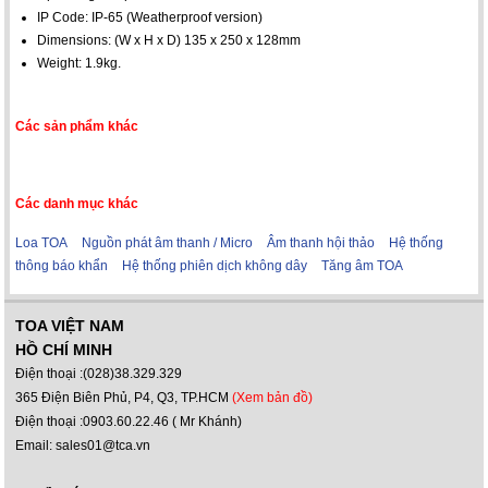
IP Code: IP-65 (Weatherproof version)
Dimensions: (W x H x D) 135 x 250 x 128mm
Weight: 1.9kg.
Các sản phẩm khác
Các danh mục khác
Loa TOA
Nguồn phát âm thanh / Micro
Âm thanh hội thảo
Hệ thống
thông báo khẩn
Hệ thống phiên dịch không dây
Tăng âm TOA
TOA VIỆT NAM
HỒ CHÍ MINH
Điện thoại :(028)38.329.329
365 Điện Biên Phủ, P4, Q3, TP.HCM
(Xem bản đồ)
Điện thoại :0903.60.22.46 ( Mr Khánh)
Email: sales01@tca.vn