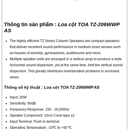
Thông tin sản phẩm :
Loa cột TOA TZ-206WWP
AS
The highly efficient TZ Series Column Speakers are compact speakers
that deliver excellent sound performance in medium sized venues such
as houses of worship, gymnasiums, auditoriums and more.
Multiple speaker units are arranged in a vertical array to produce a wide
horizontal sound dispersion, yet at the same time, limit the vertical sound
dispersion. This greatly minimizes reverberation problems in enclosed
areas.
Thông số kỹ thuật :
Loa cột TOA TZ-206WWP AS
Input: 20W
Sensitivity: 90dB
Frequency Response: 150 - 16,000Hz
Speaker Component: 10cm Cone-type x2
Input Terminal: Push-in terminal
Operating Temperature: -10ºC to +50 ºC