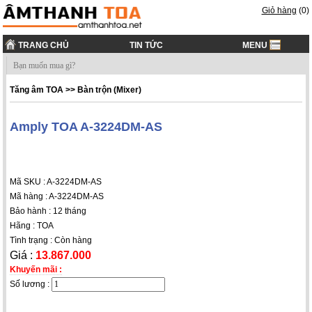
Giỏ hàng
(
0
)
TRANG CHỦ
TIN TỨC
MENU
Tăng âm TOA
>>
Bàn trộn (Mixer)
Amply TOA A-3224DM-AS
Mã SKU : A-3224DM-AS
Mã hàng : A-3224DM-AS
Bảo hành : 12 tháng
Hãng : TOA
Tình trạng : Còn hàng
Giá :
13.867.000
Khuyến mãi :
Số lương :