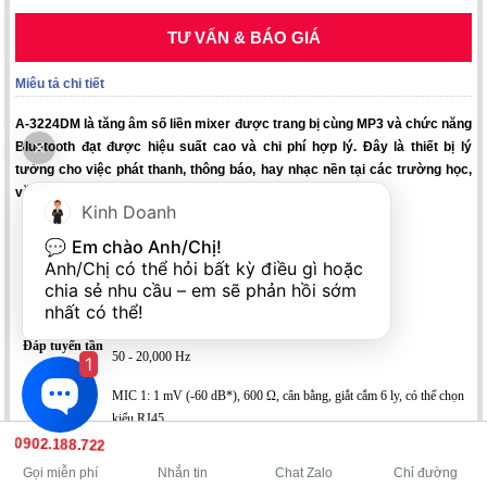
TƯ VẤN & BÁO GIÁ
Miêu tả chi tiết
A-3224DM là tăng âm số liền mixer được trang bị cùng MP3 và chức năng
Bluetooth đạt được hiệu suất cao và chi phí hợp lý. Đây là thiết bị lý
tưởng cho việc phát thanh, thông báo, hay nhạc nền tại các trường học,
văn phòng, cửa hàng, nhà thờ và phòng khiêu vũ ...
Kinh Doanh
Nguồn điện
100 - 240 V AC, 50/60Hz
💬 
Em chào Anh/Chị!
Anh/Chị có thể hỏi bất kỳ điều gì hoặc 
Công suất ra
240 W
chia sẻ nhu cầu – em sẽ phản hồi sớm 
Công suất tiêu
62 W (hoạt động với nguồn AC và 1/8 công suất ra)
nhất có thể!
thụ
Đáp tuyến tần
50 - 20,000 Hz
1
số
MIC 1: 1 mV (-60 dB*), 600 Ω, cân bằng, giắt cắm 6 ly, có thể chọn
kiểu RJ45
MIC 2-3: 1 mV (-60 dB*), 600 Ω, cân bằng, giắt cắm 6 ly
0902.188.722
MIC 4: 1 mV (-60 dB*) 600 Ω, cân bằng, giắt cắm 6 ly, có thể chọn
Gọi miễn phí
Nhắn tin
Chat Zalo
Chỉ đường
là AUX 1