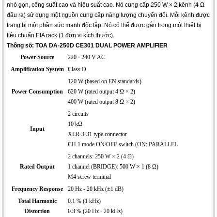
nhỏ gọn, công suất cao và hiệu suất cao. Nó cung cấp 250 W × 2 kênh (4 Ω
đầu ra) sử dụng một nguồn cung cấp năng lượng chuyển đổi. Mỗi kênh được
trang bị một phần sức mạnh độc lập. Nó có thể được gắn trong một thiết bị
tiêu chuẩn EIA rack (1 đơn vị kích thước).
Thông số: TOA DA-250D CE301 DUAL POWER AMPLIFIER
Power Source
220 - 240 V AC
Amplification System
Class D
120 W (based on EN standards)
Power Consumption
620 W (rated output 4 Ω × 2)
400 W (rated output 8 Ω × 2)
2 circuits
10 kΩ
Input
XLR-3-31 type connector
CH 1 mode ON/OFF switch (ON: PARALLEL
2 channels: 250 W × 2 (4 Ω)
Rated Output
1 channel (BRIDGE): 500 W × 1 (8 Ω)
M4 screw terminal
Frequency Response
20 Hz - 20 kHz (±1 dB)
Total Harmonic
0.1 % (1 kHz)
Distortion
0.3 % (20 Hz - 20 kHz)