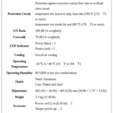
Protection against excessive current flow due to overload
short circuit
Protection Circuit
temperature rise at power amp. heat sink (100 ℃ (212 ゜F)
or more)
temperature rise inside the unit (80 ℃ (176 ゜F) or more)
S/N Ratio
100 dB (A-weighted)
Crosstalk
70 dB (A-weighted)
Power (blue) × 1
LED Indicator
Protect (red) × 2
Cooling
Forced air cooling
Operating
-10 ℃ to +40 ℃ (14 ゜F to 104 ゜F)
Temperature
Operating Humidity
90 %RH or less (no condensation)
Panel: Aluminum
Finish
Case: Plated steel sheet
Dimensions
482 (W) × 44 (H) × 401.8 (D) mm (18.98 × 1.73" × 15.82)
Weight
5.3 kg (11.68 lb)
Power cord (2 m (6.56 ft)) …1
Accessory
Tamper-proof cap …2