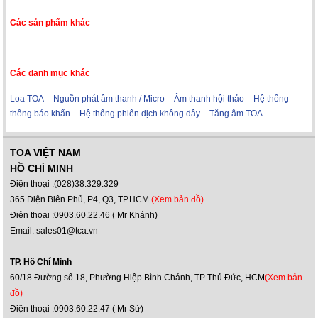
Các sản phẩm khác
Các danh mục khác
Loa TOA
Nguồn phát âm thanh / Micro
Âm thanh hội thảo
Hệ thống
thông báo khẩn
Hệ thống phiên dịch không dây
Tăng âm TOA
TOA VIỆT NAM
HỒ CHÍ MINH
Điện thoại :(028)38.329.329
365 Điện Biên Phủ, P4, Q3, TP.HCM
(Xem bản đồ)
Điện thoại :0903.60.22.46 ( Mr Khánh)
Email: sales01@tca.vn
TP. Hồ Chí Minh
60/18 Đường số 18, Phường Hiệp Bình Chánh, TP Thủ Đức, HCM
(Xem bản
đồ)
Điện thoại :0903.60.22.47 ( Mr Sử)